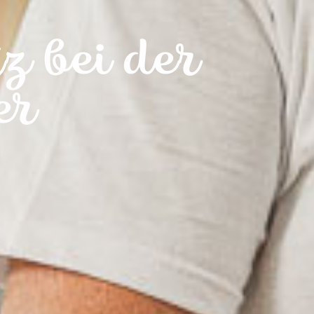
z bei der
er