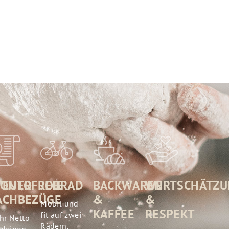
KONTO
TEUERFREIE
JOBRAD
BACKWAREN
WERTSCHÄTZU
ACHBEZÜGE
&
&
Mobil und
KAFFEE
RESPEKT
fit auf zwei
hr Netto
Rädern.