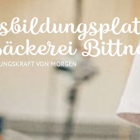
bildungsplat
äckerei Bittn
RUNGSKRAFT VON MORGEN